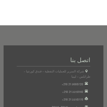
اتصل بنا
شركة السرير للعمليات النفطية - فندق كورنتيا -
طرابلس - ليبيا
+218 21 3660720
+218 21 3350140
+218 21 3350770