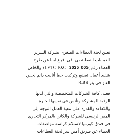
دائم لحقن
الغاز في بئر
B-54
تعلن لجنة العطاءات الصغرى بشركة السرير
للعمليات النفطية بي. ڤي. فرع ليبيا عن طرح
العطاء رقم (LVTC-P&C- 2025-005 ) والخاص
بتنفيذ أعمال تصنيع وتركيب خط أنابيب دائم لحقن
الغاز في بئر B-54
فعلى كافة الشركات المتخصصة والتي لديها
الرغبة للمشاركة وتأنس في نفسها الخبرة
والكفاءة والقدرة على تنفيذ العمل التوجه إلى
المقر الرئيسي للشركة والكائن بالمركز التجاري
في فندق كورنتيا لاستلام كراسة مواصفات
العطاء عن طريق أمين سر لجنة العطاءات