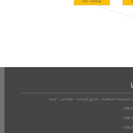
 للعمليات النفطية - فندق كورنتيا - طرابلس - ليبيا
+218 2
+218 
+218 