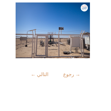
→
رجوع
التالي
←