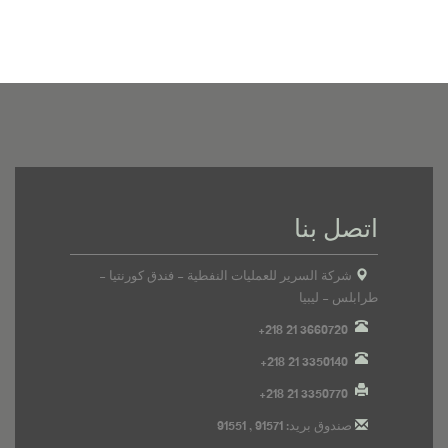
اتصل بنا
شركة السرير للعمليات النفطية - فندق كورنتيا -
طرابلس - ليبيا
+218 21 3660720
+218 21 3350140
+218 21 3350770
صندوق بريد: 91571 , 91551